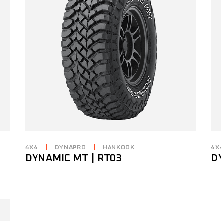
4X4
DYNAPRO
HANKOOK
4X
DYNAMIC MT | RT03
D