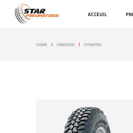
Skip
to
the
ACCEUIL
PN
content
HOME
HANKOOK
DYNAPRO