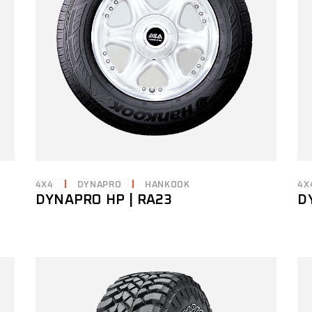
4X4
DYNAPRO
HANKOOK
4X
DYNAPRO HP | RA23
D