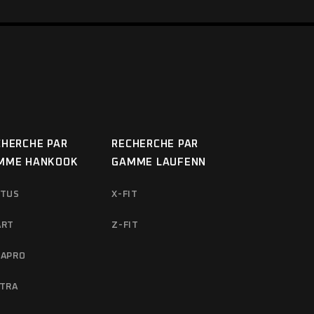
CHERCHE PAR
RECHERCHE PAR
MME HANKOOK
GAMME LAUFENN
NTUS
X-FIT
ART
Z-FIT
APRO
TRA