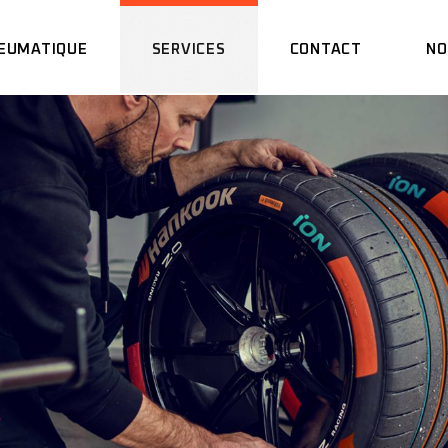
EUMATIQUE
SERVICES
CONTACT
NO
MONTAGE
PARALLÉLISME
RÉPARATION
MONTAGE
CREVAISON
PARALLÉLISME
EQUILIBRAGE
RÉPARATION
REDRESSAGE JANTES
CREVAISON
EQUILIBRAGE
REDRESSAGE JANTES