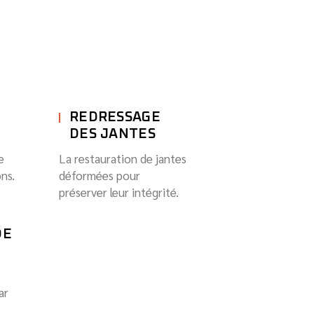
REDRESSAGE
DES JANTES
e
La restauration de jantes
ns.
déformées pour
préserver leur intégrité.
DE
ar