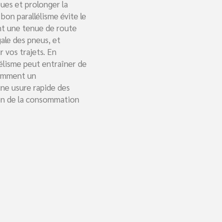
oues et prolonger la
bon parallélisme évite le
ent une tenue de route
gale des pneus, et
 vos trajets. En
lélisme peut entraîner de
amment un
ne usure rapide des
on de la consommation